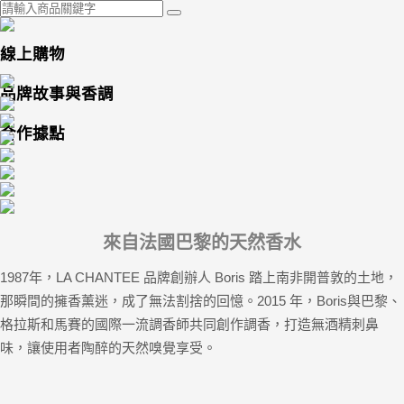
線上購物
品牌故事與香調
合作據點
來自法國巴黎的天然香水
1987年，LA CHANTEE 品牌創辦人 Boris 踏上南非開普敦的土地，
那瞬間的擁香薰迷，成了無法割捨的回憶。2015 年，Boris與巴黎、
格拉斯和馬賽的國際一流調香師共同創作調香，打造無酒精刺鼻
味，讓使用者陶醉的天然嗅覺享受。