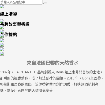
線上購物
品牌故事與香調
合作據點
來自法國巴黎的天然香水
1987年，LA CHANTEE 品牌創辦人 Boris 踏上南非開普敦的土地，
那瞬間的擁香薰迷，成了無法割捨的回憶。2015 年，Boris與巴黎、
格拉斯和馬賽的國際一流調香師共同創作調香，打造無酒精刺鼻
味，讓使用者陶醉的天然嗅覺享受。