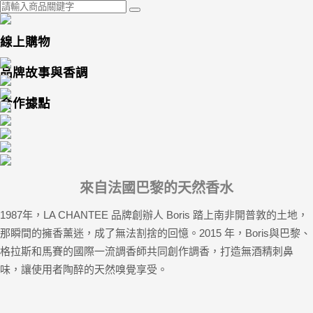
線上購物
品牌故事與香調
合作據點
來自法國巴黎的天然香水
1987年，LA CHANTEE 品牌創辦人 Boris 踏上南非開普敦的土地，
那瞬間的擁香薰迷，成了無法割捨的回憶。2015 年，Boris與巴黎、
格拉斯和馬賽的國際一流調香師共同創作調香，打造無酒精刺鼻
味，讓使用者陶醉的天然嗅覺享受。