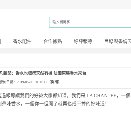
列
香水配件
合作據點
好評報導
目錄與香調
-17 非凡新聞：香水也標榜天然有機 法國原裝香水來台
發佈日期：
2019-05-03 18:30:38
【關閉】
透過報導讓我們的好被大家都知道，我們是
LA CHANTEE
，一個
刺鼻味香水，一個你一但聞了就再也戒不掉的好味道！