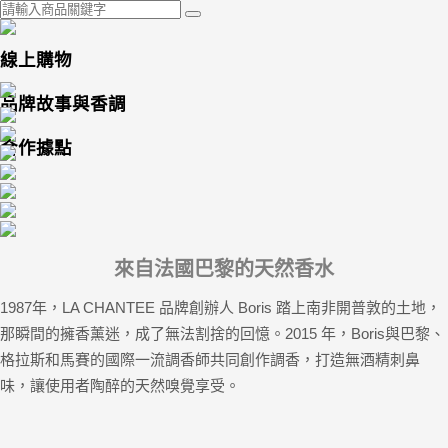
線上購物
品牌故事與香調
合作據點
來自法國巴黎的天然香水
1987年，LA CHANTEE 品牌創辦人 Boris 踏上南非開普敦的土地，
那瞬間的擁香薰迷，成了無法割捨的回憶。2015 年，Boris與巴黎、
格拉斯和馬賽的國際一流調香師共同創作調香，打造無酒精刺鼻
味，讓使用者陶醉的天然嗅覺享受。