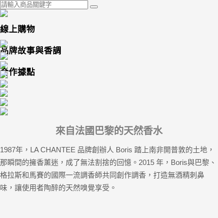
線上購物
品牌故事與香調
合作據點
來自法國巴黎的天然香水
1987年，LA CHANTEE 品牌創辦人 Boris 踏上南非開普敦的土地，
那瞬間的擁香薰迷，成了無法割捨的回憶。2015 年，Boris與巴黎、
格拉斯和馬賽的國際一流調香師共同創作調香，打造無酒精刺鼻
味，讓使用者陶醉的天然嗅覺享受。