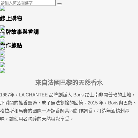
線上購物
品牌故事與香調
合作據點
來自法國巴黎的天然香水
1987年，LA CHANTEE 品牌創辦人 Boris 踏上南非開普敦的土地，
那瞬間的擁香薰迷，成了無法割捨的回憶。2015 年，Boris與巴黎、
格拉斯和馬賽的國際一流調香師共同創作調香，打造無酒精刺鼻
味，讓使用者陶醉的天然嗅覺享受。